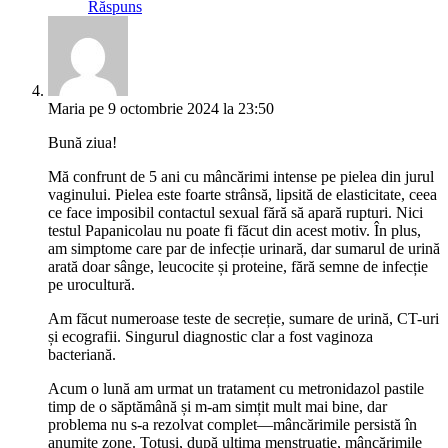
Răspuns
Maria
pe 9 octombrie 2024 la 23:50
Bună ziua!
Mă confrunt de 5 ani cu mâncărimi intense pe pielea din jurul
vaginului. Pielea este foarte strânsă, lipsită de elasticitate, ceea
ce face imposibil contactul sexual fără să apară rupturi. Nici
testul Papanicolau nu poate fi făcut din acest motiv. În plus,
am simptome care par de infecție urinară, dar sumarul de urină
arată doar sânge, leucocite și proteine, fără semne de infecție
pe urocultură.
Am făcut numeroase teste de secreție, sumare de urină, CT-uri
și ecografii. Singurul diagnostic clar a fost vaginoza
bacteriană.
Acum o lună am urmat un tratament cu metronidazol pastile
timp de o săptămână și m-am simțit mult mai bine, dar
problema nu s-a rezolvat complet—mâncărimile persistă în
anumite zone. Totuși, după ultima menstruație, mâncărimile