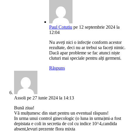
Paul Cotutiu
pe 12 septembrie 2024 la
12:04
Nu aveți nici o infecție conform acestor
rezultate, deci nu ar trebui sa faceți nimic.
Dacă apar probleme se fac atunci niște
cluturi mai speciale pentru alți germeni.
Răspuns
Assoli
pe 27 iunie 2024 la 14:13
Bună ziua!
Vă mulțumesc din start pentru un eventual răspuns!
In urma unui control ginecologic (o luna in urma)mi-a fost
depistata e coli in secretia de col cu indice 10^4,candida
absent,levuri prezente flora mixta