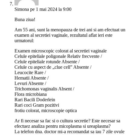
Simona
pe 1 mai 2024 la 9:00
Buna ziua!
Am 55 ani, sunt la menopauza de trei ani si am efectuat un
examen al secretiei vaginale, rezultatul aflat ieri este
urmatorul:
Examen microscopic colorat al secretiei vaginale
Celule epiteliale poligonale Relativ frecvente /
Celule epiteliale rotunde Absente /
Celule cu aspect de „clue cell” Absente /
Leucocite Rare /
Hematii Absente /
Levuri Absente /
Trichomonas vaginalis Absent /
Flora microbiana
Rari Bacili Doderlein
Rari coci Gram pozitivi
frotiu colorat, microscopie optica
Ar fi necesar sa fac si o cultura secretie? Este necesar sa
efectuez analiza pentru micoplasma si ureaplasma?
La telefon dna. doctor mi-a recomandat sa iau 7 zile ovule