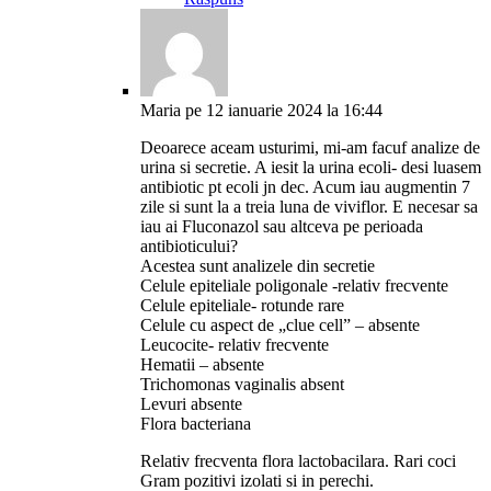
Maria
pe 12 ianuarie 2024 la 16:44
Deoarece aceam usturimi, mi-am facuf analize de
urina si secretie. A iesit la urina ecoli- desi luasem
antibiotic pt ecoli jn dec. Acum iau augmentin 7
zile si sunt la a treia luna de viviflor. E necesar sa
iau ai Fluconazol sau altceva pe perioada
antibioticului?
Acestea sunt analizele din secretie
Celule epiteliale poligonale -relativ frecvente
Celule epiteliale- rotunde rare
Celule cu aspect de „clue cell” – absente
Leucocite- relativ frecvente
Hematii – absente
Trichomonas vaginalis absent
Levuri absente
Flora bacteriana
Relativ frecventa flora lactobacilara. Rari coci
Gram pozitivi izolati si in perechi.