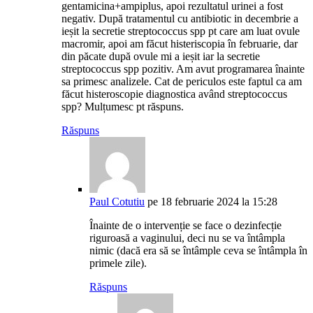
gentamicina+ampiplus, apoi rezultatul urinei a fost
negativ. După tratamentul cu antibiotic in decembrie a
ieșit la secretie streptococcus spp pt care am luat ovule
macromir, apoi am făcut histeriscopia în februarie, dar
din păcate după ovule mi a ieșit iar la secretie
streptococcus spp pozitiv. Am avut programarea înainte
sa primesc analizele. Cat de periculos este faptul ca am
făcut histeroscopie diagnostica având streptococcus
spp? Mulțumesc pt răspuns.
Răspuns
Paul Cotutiu
pe 18 februarie 2024 la 15:28
Înainte de o intervenție se face o dezinfecție
riguroasă a vaginului, deci nu se va întâmpla
nimic (dacă era să se întâmple ceva se întâmpla în
primele zile).
Răspuns