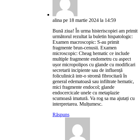
alina
pe 18 martie 2024 la 14:59
Bună ziua! În urma histeriscopiei am primit
următorul rezultat la buletin hispatologic:
Examen macroscopic: S-au primit
fragmente brun-cenusii. Examen
microscopic: Cheag hematic ce include
multiple fragmente endometru cu aspect
ușor micropolipos cu glande cu modificari
secretarii incipiente sau de influență
foliculinică intr-o stromă fibrocitară în
general edematoasă sau infiltrate hematic,
mici fragmente endocol; glande
endocercicale unele cu metaplazie
scumoasă imatură. Va rog sa ma ajutați cu
interpretarea. Mulțumesc.
Răspuns