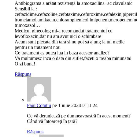
Antibiograma a arătat rezistență la amoxacilina+ac clavulanic
Sensibil la :
ceftazidime,cefazoline,cefotaxime,cefuroxime,cefalexin,pipercil
trometamol,amikacin,chloramphenicol,imipenem,meropenem,norfl
trimoxazol…
Medicul ginecolog mi-a recomandat tratamentul cu
levofloxacin,dar nu am avut nici o schimbare
Acum sunt plecata din tara si nu pot sa ajung la un medic
pentru un tratament nou
Ce tratament as putea lua in baza acestor analize?
Va multumesc inca o data din suflet,faceti o treaba minunata!
O zi buna!
Răspuns
Paul Cotutiu
pe 1 iulie 2024 la 11:24
Ce vă deranjează pe dumneavoastră în acest moment?
Când vă întoarceți în țară?
Răspuns