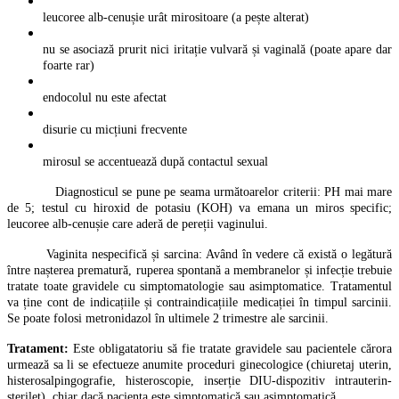
leucoree alb-cenușie urât mirositoare (a pește alterat)
nu se asociază prurit nici iritație vulvară și vaginală (poate apare dar
foarte rar)
endocolul nu este afectat
disurie cu micțiuni frecvente
mirosul se accentuează după contactul sexual
Diagnosticul se pune pe seama următoarelor criterii: PH mai mare
de 5; testul cu hiroxid de potasiu (KOH) va emana un miros specific;
leucoree alb-cenușie care aderă de pereții vaginului.
Vaginita nespecifică și sarcina: Având în vedere că există o legătură
între nașterea prematură, ruperea spontană a membranelor și infecție trebuie
tratate toate gravidele cu simptomatologie sau asimptomatice. Tratamentul
va ține cont de indicațiile și contraindicațiile medicației în timpul sarcinii.
Se poate folosi metronidazol în ultimele 2 trimestre ale sarcinii.
Tratament:
Este obligatatoriu să fie tratate gravidele sau pacientele cărora
urmează sa li se efectueze anumite proceduri ginecologice (chiuretaj uterin,
histerosalpingografie, histeroscopie, inserție DIU-dispozitiv intrauterin-
sterilet), chiar dacă pacienta este simptomatică sau asimptomatică.