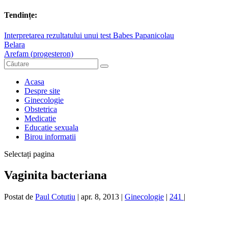
Tendințe:
Interpretarea rezultatului unui test Babes Papanicolau
Belara
Arefam (progesteron)
Acasa
Despre site
Ginecologie
Obstetrica
Medicatie
Educatie sexuala
Birou informatii
Selectați pagina
Vaginita bacteriana
Postat de
Paul Cotutiu
|
apr. 8, 2013
|
Ginecologie
|
241
|