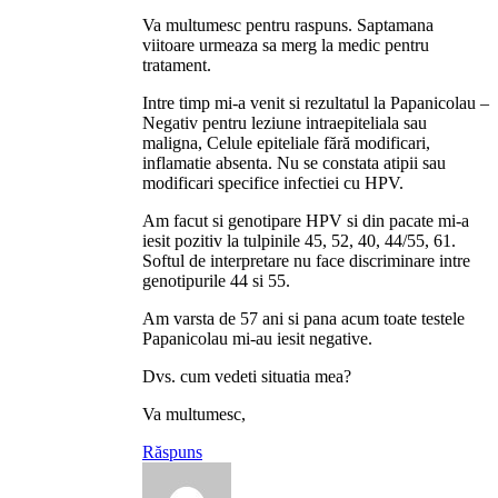
Va multumesc pentru raspuns. Saptamana
viitoare urmeaza sa merg la medic pentru
tratament.
Intre timp mi-a venit si rezultatul la Papanicolau –
Negativ pentru leziune intraepiteliala sau
maligna, Celule epiteliale fără modificari,
inflamatie absenta. Nu se constata atipii sau
modificari specifice infectiei cu HPV.
Am facut si genotipare HPV si din pacate mi-a
iesit pozitiv la tulpinile 45, 52, 40, 44/55, 61.
Softul de interpretare nu face discriminare intre
genotipurile 44 si 55.
Am varsta de 57 ani si pana acum toate testele
Papanicolau mi-au iesit negative.
Dvs. cum vedeti situatia mea?
Va multumesc,
Răspuns