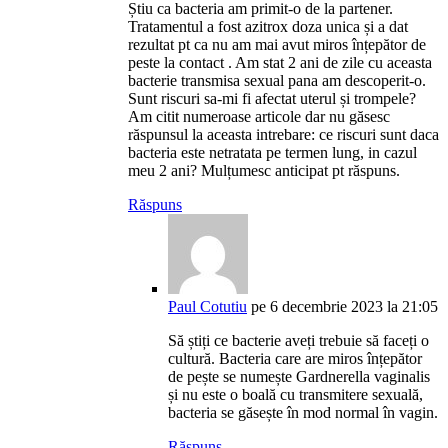
Știu ca bacteria am primit-o de la partener.
Tratamentul a fost azitrox doza unica și a dat
rezultat pt ca nu am mai avut miros înțepător de
peste la contact . Am stat 2 ani de zile cu aceasta
bacterie transmisa sexual pana am descoperit-o.
Sunt riscuri sa-mi fi afectat uterul și trompele?
Am citit numeroase articole dar nu găsesc
răspunsul la aceasta intrebare: ce riscuri sunt daca
bacteria este netratata pe termen lung, in cazul
meu 2 ani? Mulțumesc anticipat pt răspuns.
Răspuns
Paul Cotutiu
pe 6 decembrie 2023 la 21:05
Să știți ce bacterie aveți trebuie să faceți o
cultură. Bacteria care are miros înțepător
de pește se numește Gardnerella vaginalis
și nu este o boală cu transmitere sexuală,
bacteria se găsește în mod normal în vagin.
Răspuns