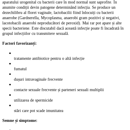
aparatului urogenital cu bacterii care în mod normal sunt saprofite. În
anumite condiții devin patogene determinând infecția. Se produce un
dezechilibru al florei vaginale, lactobacilii fiind înlocuiți cu bacterii
anaerobe (Gardnerella, Mycoplasma, anaerobi gram pozitivi și negativi,
lacotobacili anaerobi neproducători de peroxid). Mai rar pot apare și alte
specii bacteriene. Este discutabil dacă această infecție poate fi încadrată în
grupul infecțiilor cu transmitere sexuală.
Factori favorizanți:
tratamente antibiotice pentru o altă infecție
fumatul
dușuri intravaginale frecvente
contacte sexuale frecvente și parteneri sexuali multiplii
utilizarea de spermicide
stări care pot scade imunitatea
Semne și simptome: