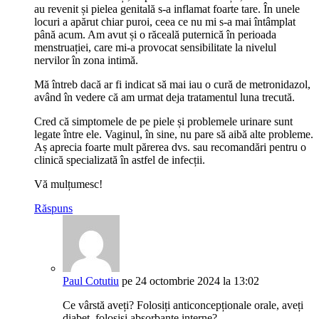
au revenit și pielea genitală s-a inflamat foarte tare. În unele
locuri a apărut chiar puroi, ceea ce nu mi s-a mai întâmplat
până acum. Am avut și o răceală puternică în perioada
menstruației, care mi-a provocat sensibilitate la nivelul
nervilor în zona intimă.
Mă întreb dacă ar fi indicat să mai iau o cură de metronidazol,
având în vedere că am urmat deja tratamentul luna trecută.
Cred că simptomele de pe piele și problemele urinare sunt
legate între ele. Vaginul, în sine, nu pare să aibă alte probleme.
Aș aprecia foarte mult părerea dvs. sau recomandări pentru o
clinică specializată în astfel de infecții.
Vă mulțumesc!
Răspuns
Paul Cotutiu
pe 24 octombrie 2024 la 13:02
Ce vârstă aveți? Folosiți anticoncepționale orale, aveți
diabet, folosiși absorbante interne?